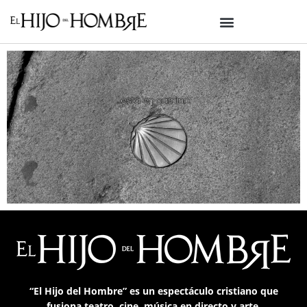
“El Hijo del Hombre”
es un
espectáculo cristiano que
fusiona teatro, cine, música en directo y arte
.