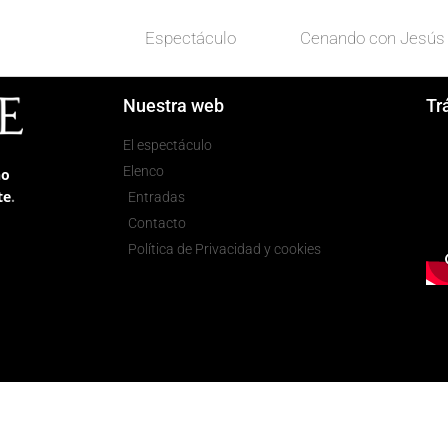
Espectáculo
Cenando con Jesús
Nuestra web
Trá
El espectáculo
Elenco
no
te
.
Entradas
Contacto
Política de Privacidad y cookies